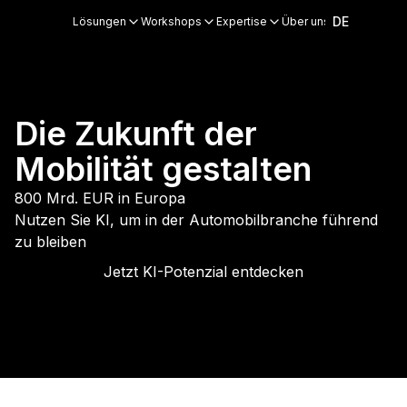
DE
DE
Lösungen
Lösungen
Workshops
Workshops
Expertise
Expertise
Über uns
Über uns
Blog
Blog
Events
Events
Die Zukunft der
Mobilität gestalten
800 Mrd. EUR in Europa
Nutzen Sie KI, um in der Automobilbranche führend
zu bleiben
Jetzt KI-Potenzial entdecken