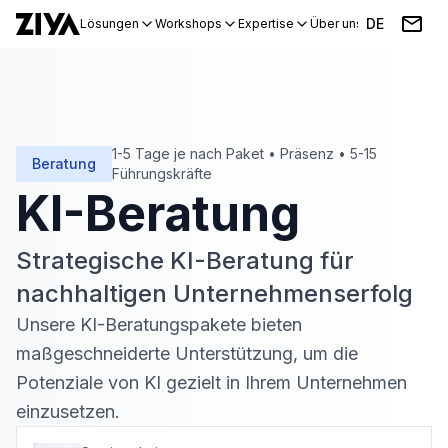
DE
Lösungen
Workshops
Expertise
Über uns
Blog
Events
1-5 Tage je nach Paket
•
Präsenz
•
5-15
Beratung
Führungskräfte
KI-Beratung
Strategische KI-Beratung für
nachhaltigen Unternehmenserfolg
Unsere KI-Beratungspakete bieten
maßgeschneiderte Unterstützung, um die
Potenziale von KI gezielt in Ihrem Unternehmen
einzusetzen
.