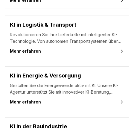
Mehr erfahren
personalisierten Fahrerlebnissen – unsere KI-Agentur
begleitet Sie mit KI-Beratung, KI-Seminaren und KI-
Workshops in die digitale Transformation der
Automobilindustrie.
KI in Logistik & Transport
Revolutionieren Sie Ihre Lieferkette mit intelligenter KI-
Technologie. Von autonomen Transportsystemen über
optimierte Routenplanung bis hin zu vorausschauender
Mehr erfahren
Wartung – unsere KI-Agentur unterstützt Sie mit KI-
Beratung, KI-Seminaren und KI-Workshops bei der
digitalen Transformation Ihrer Logistik- und
Transportprozesse.
KI in Energie & Versorgung
Gestalten Sie die Energiewende aktiv mit KI. Unsere KI-
Agentur unterstützt Sie mit innovativer KI-Beratung,
praxisnahen KI-Seminaren und KI-Workshops bei der
Mehr erfahren
Digitalisierung Ihrer Energie- und Versorgungsprozesse –
von intelligenten Stromnetzen bis hin zu nachhaltigem
Energiemanagement.
KI in der Bauindustrie