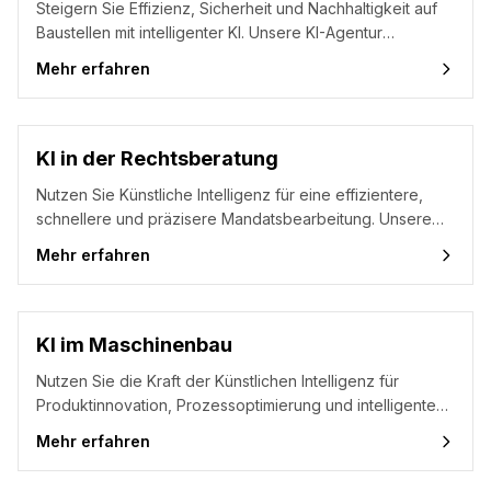
Steigern Sie Effizienz, Sicherheit und Nachhaltigkeit auf
Baustellen mit intelligenter KI. Unsere KI-Agentur
unterstützt Sie mit maßgeschneiderter KI-Beratung,
Mehr erfahren
praxisnahen KI-Seminaren und hands-on KI-Workshops –
von der Planung über die Ausführung bis zur
Betriebsphase.
KI in der Rechtsberatung
Nutzen Sie Künstliche Intelligenz für eine effizientere,
schnellere und präzisere Mandatsbearbeitung. Unsere
KI-Agentur unterstützt Kanzleien mit individueller KI-
Mehr erfahren
Beratung, praxisnahen KI-Seminaren und hands-on KI-
Workshops – vom digitalen Dokumentenmanagement bis
zur intelligenten Fallanalyse.
KI im Maschinenbau
Nutzen Sie die Kraft der Künstlichen Intelligenz für
Produktinnovation, Prozessoptimierung und intelligente
Fertigung. Unsere KI-Agentur unterstützt Sie mit
Mehr erfahren
praxisnaher KI-Beratung, KI-Seminaren und KI-Workshops
– maßgeschneidert für den Maschinenbau.