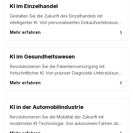
KI im Einzelhandel
Gestalten Sie die Zukunft des Einzelhandels mit
intelligenter KI. Von personalisierten Einkaufserlebnissen
über optimierte Bestandsverwaltung bis hin zu präzisen
Mehr erfahren
Umsatzprognosen – steigern Sie Kundenzufriedenheit
und Profitabilität gleichermaßen.
KI im Gesundheitswesen
Revolutionieren Sie die Patientenversorgung mit
fortschrittlicher KI. Von präziser Diagnostik-Unterstützung
über personalisierte Behandlungspläne bis hin zu
Mehr erfahren
effizienten Verwaltungsprozessen – verbessern Sie
Behandlungsergebnisse bei optimierter
Ressourcennutzung.
KI in der Automobilindustrie
Revolutionieren Sie die Mobilität der Zukunft mit
modernster KI-Technologie. Von autonomem Fahren über
intelligente Produktionssysteme bis hin zu