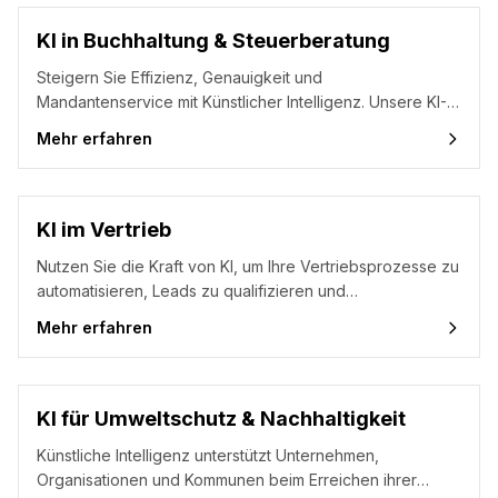
KI in Buchhaltung & Steuerberatung
Steigern Sie Effizienz, Genauigkeit und
Mandantenservice mit Künstlicher Intelligenz. Unsere KI-
Agentur begleitet Steuerkanzleien und
Mehr erfahren
Buchhaltungsabteilungen mit maßgeschneiderter KI-
Beratung, praxisorientierten KI-Seminaren und hands-on
KI-Workshops in die digitale Zukunft.
KI im Vertrieb
Nutzen Sie die Kraft von KI, um Ihre Vertriebsprozesse zu
automatisieren, Leads zu qualifizieren und
Verkaufschancen zu maximieren. Unsere KI-Agentur
Mehr erfahren
begleitet Sie mit maßgeschneiderter KI-Beratung,
praxisnahen KI-Seminaren und KI-Workshops durch die
digitale Transformation im Vertrieb.
KI für Umweltschutz & Nachhaltigkeit
Künstliche Intelligenz unterstützt Unternehmen,
Organisationen und Kommunen beim Erreichen ihrer