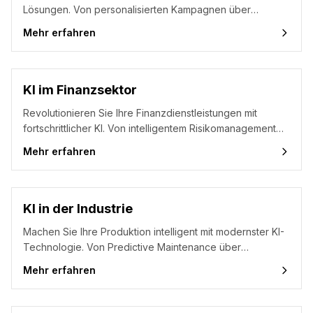
Lösungen. Von personalisierten Kampagnen über
automatisierte Content-Erstellung bis hin zu präzisen
Mehr erfahren
Zielgruppenanalysen – steigern Sie Ihre Marketing-
Effizienz und maximieren Sie Ihren ROI mit modernster
Künstlicher Intelligenz.
KI im Finanzsektor
Revolutionieren Sie Ihre Finanzdienstleistungen mit
fortschrittlicher KI. Von intelligentem Risikomanagement
über Echtzeit-Betrugserkennung bis hin zu
Mehr erfahren
automatisierter Compliance – steigern Sie Effizienz und
Sicherheit bei gleichzeitiger Kostenreduktion.
KI in der Industrie
Machen Sie Ihre Produktion intelligent mit modernster KI-
Technologie. Von Predictive Maintenance über
automatisierte Qualitätskontrolle bis hin zu optimierten
Mehr erfahren
Lieferketten – steigern Sie Effizienz, reduzieren Sie
Ausfallzeiten und maximieren Sie Ihre Produktivität.