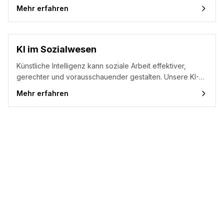
Umweltziele. Unsere KI-Agentur bietet praxisnahe KI-
Mehr erfahren
Beratung, KI-Seminare und KI-Workshops für nachhaltige
Lösungen – von der Emissionsüberwachung bis zur
Kreislaufwirtschaft.
KI im Sozialwesen
Künstliche Intelligenz kann soziale Arbeit effektiver,
gerechter und vorausschauender gestalten. Unsere KI-
Agentur unterstützt soziale Einrichtungen, NGOs und
Mehr erfahren
Kommunen mit zielgerichteter KI-Beratung, praxisnahen
KI-Seminaren und hands-on KI-Workshops.