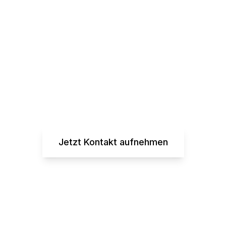
Transparente Preise
Keine versteckten Kosten. Keine
Überraschungen. Nur faire Tagessätze für
erstklassige KI-Expertise.
Jetzt Kontakt aufnehmen