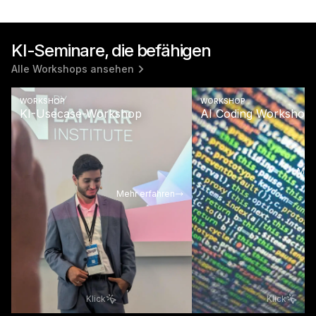
KI-Seminare, die befähigen
Alle Workshops ansehen
WORKSHOP
WORKSHOP
KI-Usecase-Workshop
AI Coding Workshop
Mehr
Mehr erfahren
Klick
Klick