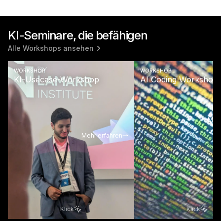
KI-Seminare, die befähigen
Alle Workshops ansehen
WORKSHOP
WORKSHOP
KI-Usecase-Workshop
AI Coding Workshop
Mehr
Mehr erfahren
Klick
Klick